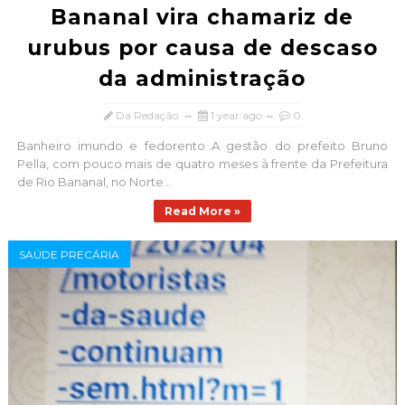
Bananal vira chamariz de
urubus por causa de descaso
da administração
Da Redação
1 year ago
0
Banheiro imundo e fedorento A gestão do prefeito Bruno
Pella, com pouco mais de quatro meses à frente da Prefeitura
de Rio Bananal, no Norte...
Read More »
SAÚDE PRECÁRIA