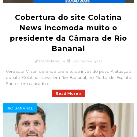
Cobertura do site Colatina
News incomoda muito o
presidente da Câmara de Rio
Bananal
Da Redação
1 year ago
0
Vereador Vilson defende prefeito ao invés do povo A atuação
do site Colatina News em Rio Bananal, no Norte do Espírito
Santo, tem causado d...
Read More »
RIO BANANAL