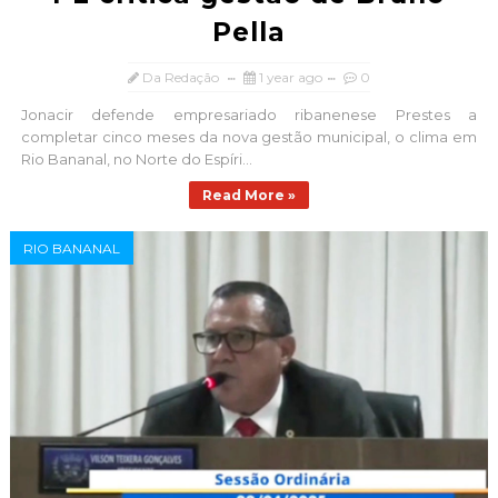
Pella
Da Redação
1 year ago
0
Jonacir defende empresariado ribanenese Prestes a
completar cinco meses da nova gestão municipal, o clima em
Rio Bananal, no Norte do Espíri...
Read More »
RIO BANANAL