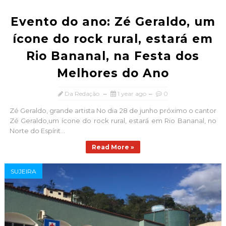
Evento do ano: Zé Geraldo, um
ícone do rock rural, estará em
Rio Bananal, na Festa dos
Melhores do Ano
Da Redação
1 year ago
0
Zé Geraldo, grande artista No dia 28 de junho próximo o cantor
Zé Geraldo,um ícone do rock rural, estará em Rio Bananal, no
Norte do Espírit...
Read More »
SUJEIRA