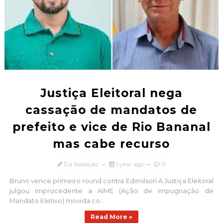
Justiça Eleitoral nega
cassação de mandatos de
prefeito e vice de Rio Bananal
mas cabe recurso
Da Redação
1 year ago
0
Bruno vence primeiro round contra Edimilson A Justiça Eleitoral
julgou improcedente a AIME (Ação de Impugnação de
Mandato Eletivo) movida co...
Read More »