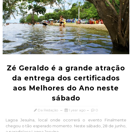
Zé Geraldo é a grande atração
da entrega dos certificados
aos Melhores do Ano neste
sábado
Da Redação
1 year ago
0
Lagoa Jesuína, local onde ocorrerá o evento Finalmente
chegou o tão esperado momento. Neste sábado, 28 de junho,
a paradisíaca Lagoa Jesuína...