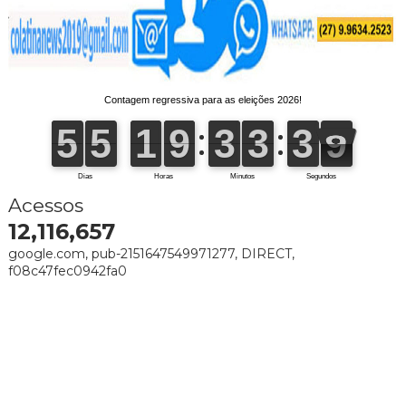
Acessos
12,116,657
google.com, pub-2151647549971277, DIRECT,
f08c47fec0942fa0