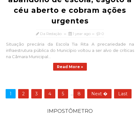
céu aberto e cobram ações
urgentes
Da Redação
1 year ago
0
Situação precária da Escola Tia Rita A precariedade na
infraestrutura pública do Município voltou a ser alvo de críticas
na Câmara Municipal...
Read More »
1
2
3
4
5
...
8
Next �
Last
IMPOSTÔMETRO