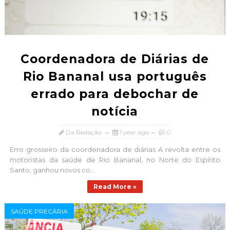
Coordenadora de Diárias de
Rio Bananal usa português
errado para debochar de
notícia
Da Redação
1 year ago
0
Erro grosseiro da coordenadora de diárias A revolta entre os
motoristas da saúde de Rio Bananal, no Norte do Espírito
Santo, ganhou novos co...
Read More »
SAÚDE PRECÁRIA