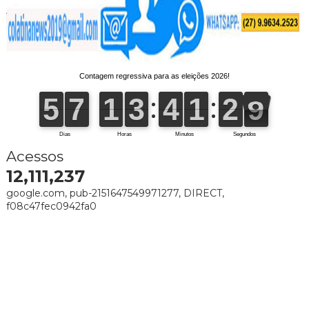
Acessos
12,111,237
google.com, pub-2151647549971277, DIRECT,
f08c47fec0942fa0