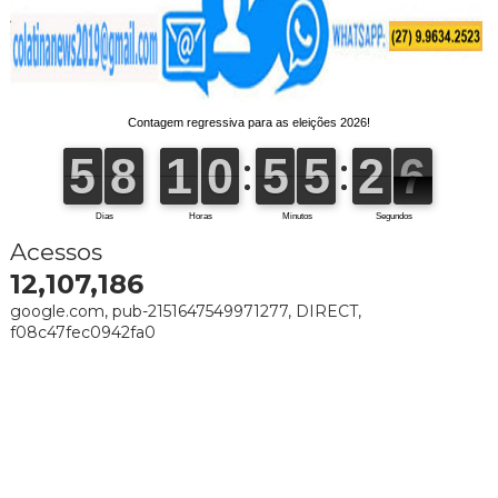
Acessos
12,107,186
google.com, pub-2151647549971277, DIRECT,
f08c47fec0942fa0