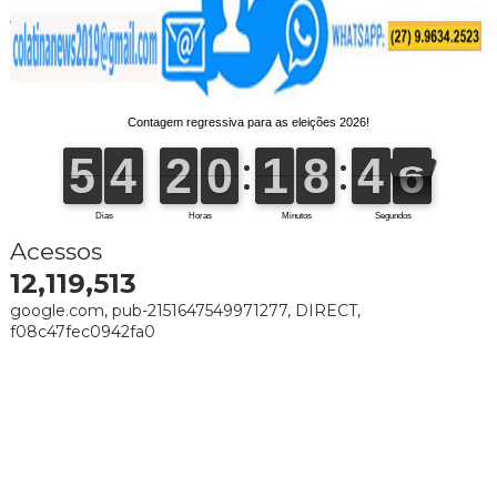
Acessos
12,119,513
google.com, pub-2151647549971277, DIRECT,
f08c47fec0942fa0