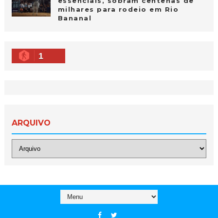
essenciais, sobram centenas de
milhares para rodeio em Rio
Bananal
1
ARQUIVO