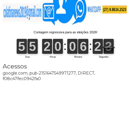
Acessos
google.com, pub-2151647549971277, DIRECT,
f08c47fec0942fa0