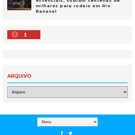
essenciais, sobram centenas de
milhares para rodeio em Rio
Bananal
1
ARQUIVO