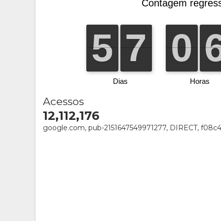
Acessos
12,112,176
google.com, pub-2151647549971277, DIRECT, f08c