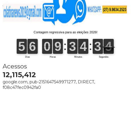
Acessos
12,115,412
google.com, pub-2151647549971277, DIRECT,
f08c47fec0942fa0