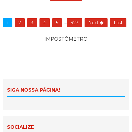
1
2
3
4
5
...
427
Next �
Last
IMPOSTÔMETRO
SIGA NOSSA PÁGINA!
SOCIALIZE