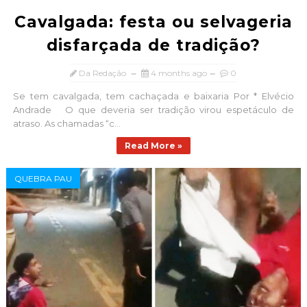
Cavalgada: festa ou selvageria
disfarçada de tradição?
Da Redação
4 months ago
0
Se tem cavalgada, tem cachaçada e baixaria Por * Elvécio
Andrade O que deveria ser tradição virou espetáculo de
atraso. As chamadas “c...
Read More »
QUEBRA PAU