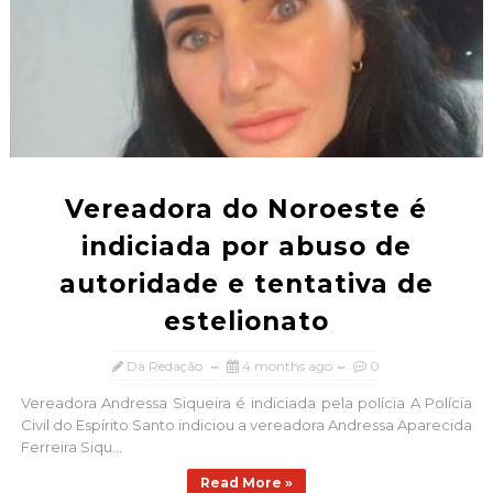
Vereadora do Noroeste é
indiciada por abuso de
autoridade e tentativa de
estelionato
Da Redação
4 months ago
0
Vereadora Andressa Siqueira é indiciada pela polícia A Polícia
Civil do Espírito Santo indiciou a vereadora Andressa Aparecida
Ferreira Siqu...
Read More »