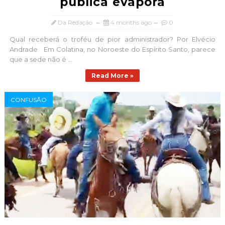
pública evapora
Da Redação
4 months ago
0
Qual receberá o troféu de pior administrador? Por Elvécio
Andrade Em Colatina, no Noroeste do Espírito Santo, parece
que a sede não é ...
Read More »
CONFUSÃO