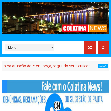
uação de Mendonça, segundo seus críticos
Até que 
COLATINA