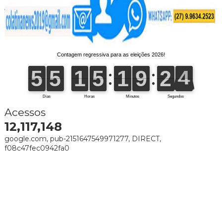
Acessos
12,117,148
google.com, pub-2151647549971277, DIRECT,
f08c47fec0942fa0