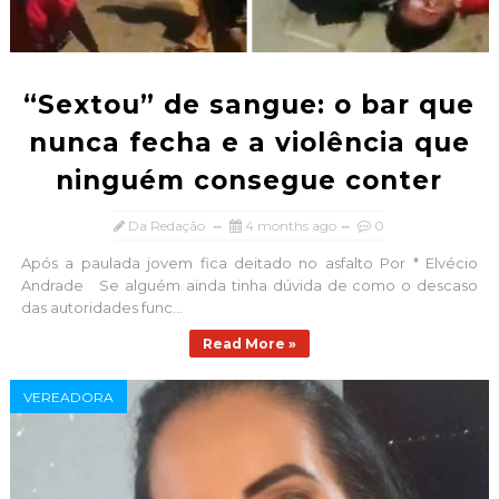
“Sextou” de sangue: o bar que
nunca fecha e a violência que
ninguém consegue conter
Da Redação
4 months ago
0
Após a paulada jovem fica deitado no asfalto Por * Elvécio
Andrade Se alguém ainda tinha dúvida de como o descaso
das autoridades func...
Read More »
VEREADORA