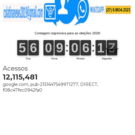
Acessos
12,115,481
google.com, pub-2151647549971277, DIRECT,
f08c47fec0942fa0