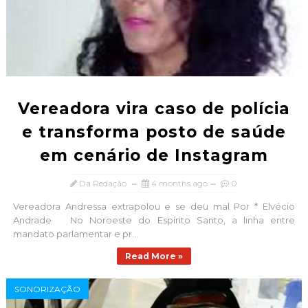
Vereadora vira caso de polícia
e transforma posto de saúde
em cenário de Instagram
Da Redação
4 months ago
0
Vereadora Andressa extrapolou e se deu mal Por * Elvécio
Andrade No Noroeste do Espírito Santo, a linha entre
mandato parlamentar e pr...
Read More »
SONORIZAÇÃO