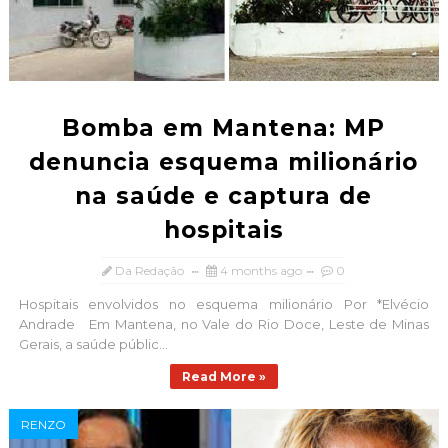
Bomba em Mantena: MP
denuncia esquema milionário
na saúde e captura de
hospitais
Da Redação
4 months ago
0
Hospitais envolvidos no esquema milionário Por *Elvécio
Andrade Em Mantena, no Vale do Rio Doce, Leste de Minas
Gerais, a saúde públic...
Read More »
RENZO