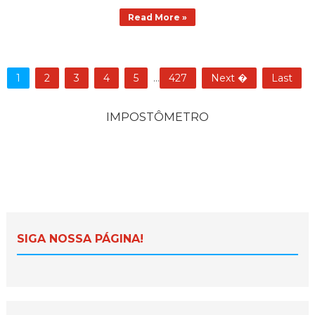
Read More »
1
2
3
4
5
...
427
Next �
Last
IMPOSTÔMETRO
SIGA NOSSA PÁGINA!