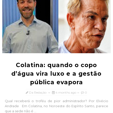
Colatina: quando o copo
d’água vira luxo e a gestão
pública evapora
Da Redação
4 months ago
0
Qual receberá o troféu de pior administrador? Por Elvécio
Andrade Em Colatina, no Noroeste do Espírito Santo, parece
que a sede não é ...