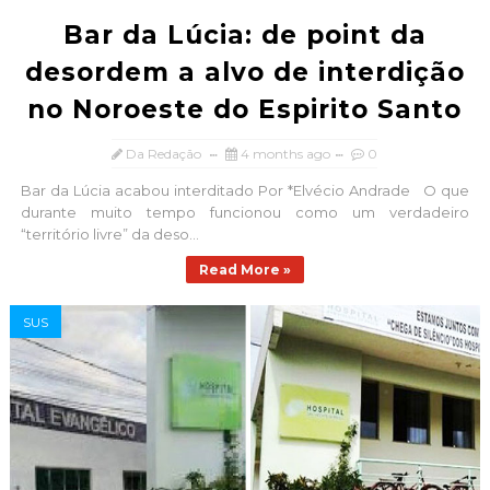
Bar da Lúcia: de point da
desordem a alvo de interdição
no Noroeste do Espirito Santo
Da Redação
4 months ago
0
Bar da Lúcia acabou interditado Por *Elvécio Andrade O que
durante muito tempo funcionou como um verdadeiro
“território livre” da deso...
Read More »
SUS