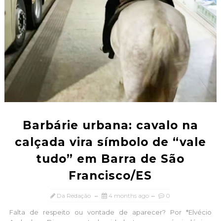
Barbárie urbana: cavalo na
calçada vira símbolo de “vale
tudo” em Barra de São
Francisco/ES
Da Redação
4 months ago
0
Falta de respeito ou vontade de aparecer? Por *Elvécio