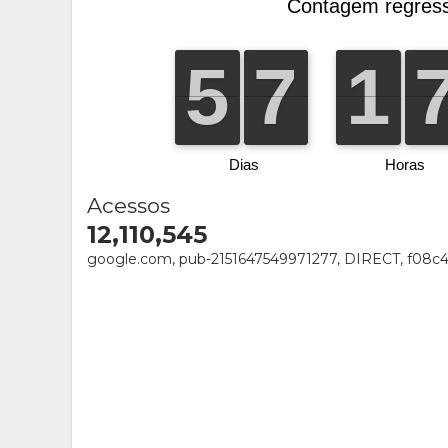
Acessos
12,110,545
google.com, pub-2151647549971277, DIRECT, f08c