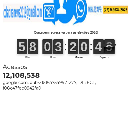
Acessos
12,108,538
google.com, pub-2151647549971277, DIRECT,
f08c47fec0942fa0