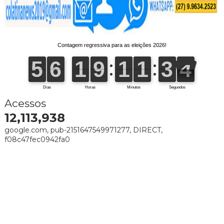
Acessos
12,113,938
google.com, pub-2151647549971277, DIRECT,
f08c47fec0942fa0