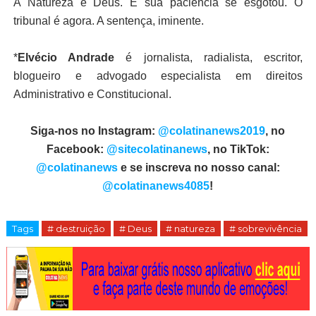
A Natureza é Deus. E sua paciência se esgotou. O
tribunal é agora. A sentença, iminente.
*
Elvécio Andrade
é jornalista, radialista, escritor,
blogueiro e advogado especialista em direitos
Administrativo e Constitucional.
Siga-nos no Instagram:
@colatinanews2019
, no
Facebook:
@sitecolatinanews
, no TikTok:
@colatinanews
e se inscreva no nosso canal:
@colatinanews4085
!
Tags
# destruição
# Deus
# natureza
# sobrevivência