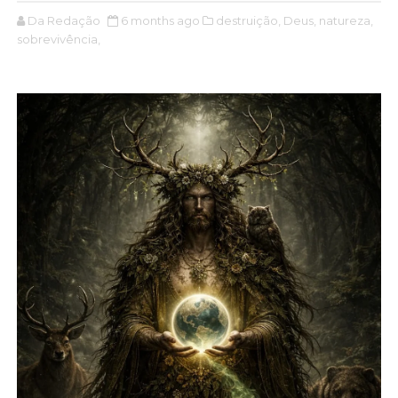
Da Redação
6 months ago
destruição,
Deus,
natureza,
sobrevivência,