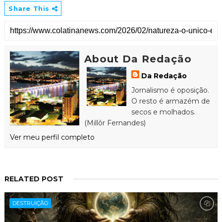
Share This
About Da Redação
Da Redação
Jornalismo é oposição.
O resto é armazém de
secos e molhados.
(Millôr Fernandes)
Ver meu perfil completo
RELATED POST
DESTRUIÇÃO