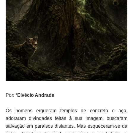
Por: *
Elvécio Andrade
Os homens ergueram templos de concreto e aço,
adoraram divindades feitas à sua imagem, buscaram
salvação em paraísos distantes. Mas esqueceram-se da