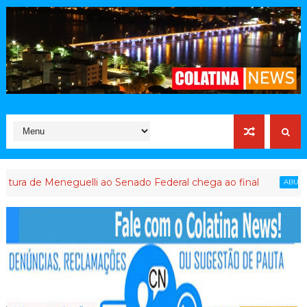
neguelli ao Senado Federal chega ao final
P
ABUSO DE PODER