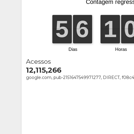
Acessos
12,115,266
google.com, pub-2151647549971277, DIRECT, f08c