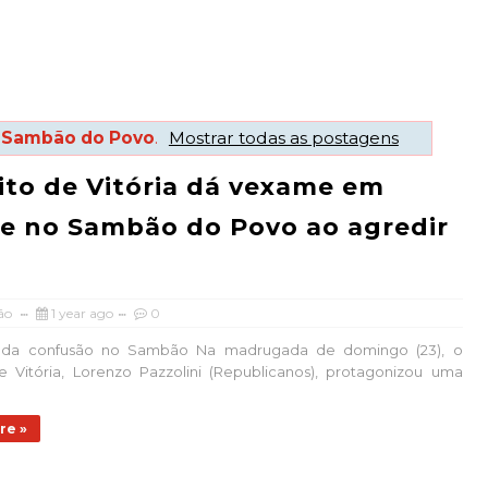
r
Sambão do Povo
.
Mostrar todas as postagens
ito de Vitória dá vexame em
le no Sambão do Povo ao agredir
o
ão
1 year ago
0
da confusão no Sambão Na madrugada de domingo (23), o
e Vitória, Lorenzo Pazzolini (Republicanos), protagonizou uma
re »