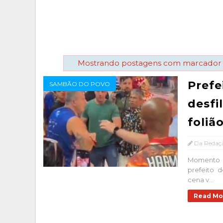
Mostrando postagens com marcado
Prefe
SAMBÃO DO POVO
desfi
foliã
Da Redaç
Momento 
prefeito d
cena v...
Read Mo