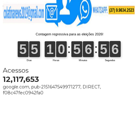
Acessos
12,117,653
google.com, pub-2151647549971277, DIRECT,
f08c47fec0942fa0