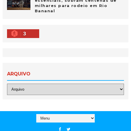
essenciais, sobram centenas de
milhares para rodeio em Rio
Bananal
3
ARQUIVO