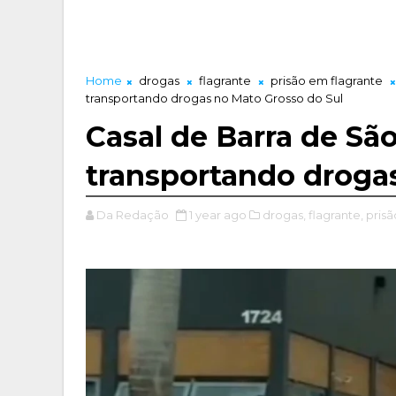
Home
drogas
flagrante
prisão em flagrante
transportando drogas no Mato Grosso do Sul
Casal de Barra de Sã
transportando droga
Da Redação
1 year ago
drogas,
flagrante,
prisã