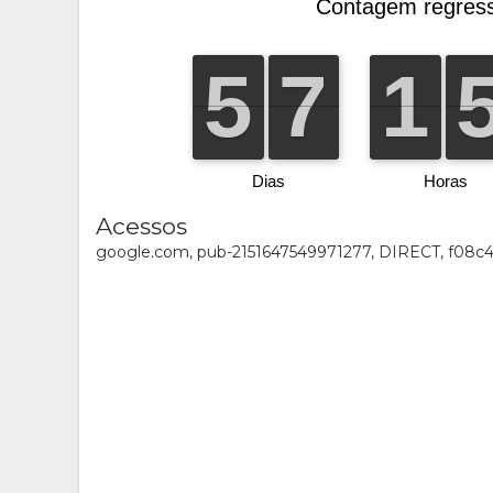
Acessos
google.com, pub-2151647549971277, DIRECT, f08c