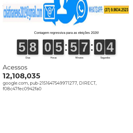
Acessos
12,108,035
google.com, pub-2151647549971277, DIRECT,
f08c47fec0942fa0