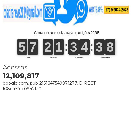
Acessos
12,109,817
google.com, pub-2151647549971277, DIRECT,
f08c47fec0942fa0