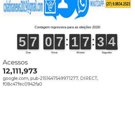
Acessos
12,111,973
google.com, pub-2151647549971277, DIRECT,
f08c47fec0942fa0