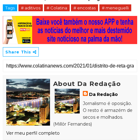
Tags
# aditivos
# Colatina
# encostas
# meneguelli
Share This
About Da Redação
Da Redação
Jornalismo é oposição.
O resto é armazém de
secos e molhados.
(Millôr Fernandes)
Ver meu perfil completo