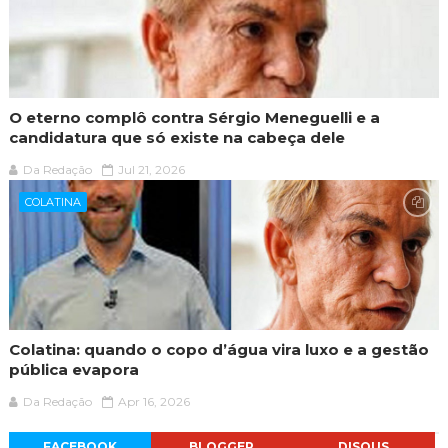
O eterno complô contra Sérgio Meneguelli e a
candidatura que só existe na cabeça dele
Da Redação
Jul 21, 2026
COLATINA
Colatina: quando o copo d’água vira luxo e a gestão
pública evapora
Da Redação
Apr 16, 2026
FACEBOOK
BLOGGER
DISQUS