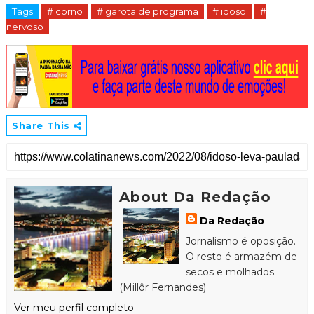
Tags
# corno
# garota de programa
# idoso
#
nervoso
Share This
About Da Redação
Da Redação
Jornalismo é oposição.
O resto é armazém de
secos e molhados.
(Millôr Fernandes)
Ver meu perfil completo