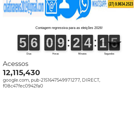
Acessos
12,115,430
google.com, pub-2151647549971277, DIRECT,
f08c47fec0942fa0