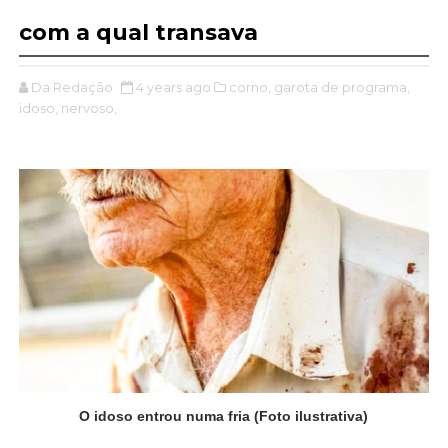
com a qual transava
Da Redação
4 years ago
corno,
garota de programa,
idoso,
nervoso,
O idoso entrou numa fria (Foto ilustrativa)