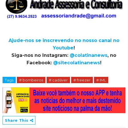
Ajude-nos se inscrevendo no nosso canal no
Youtube
!
Siga-nos no Instagram:
@colatinanews
, no
Facebook:
@sitecolatinanews
!
Tags
# bombeiros
# cadáver
# freezer
# IML
Share This