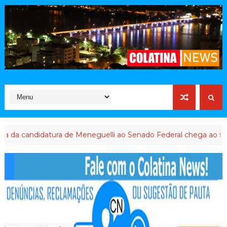
datura de Meneguelli ao Senado Federal chega ao final
ABUS