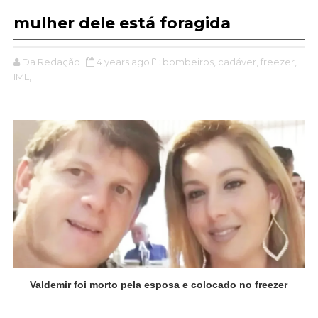
mulher dele está foragida
Da Redação
4 years ago
bombeiros,
cadáver,
freezer,
IML,
Valdemir foi morto pela esposa e colocado no freezer