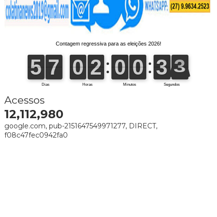
Acessos
12,112,980
google.com, pub-2151647549971277, DIRECT,
f08c47fec0942fa0