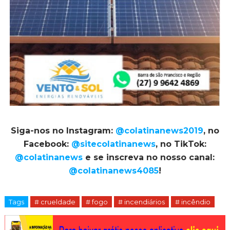
Siga-nos no Instagram:
@colatinanews2019
, no
Facebook:
@sitecolatinanews
, no TikTok:
@colatinanews
e se inscreva no nosso canal:
@colatinanews4085
!
Tags
# crueldade
# fogo
# incendiários
# incêndio