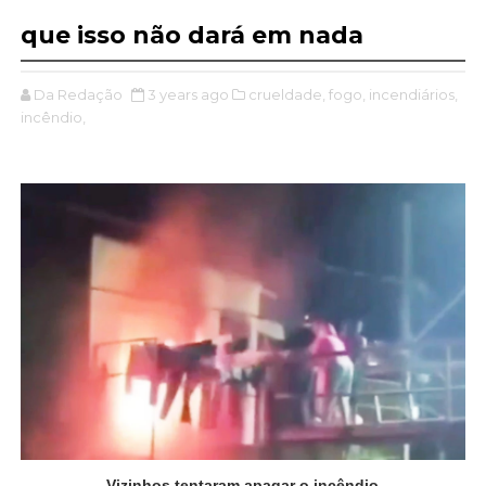
que isso não dará em nada
Da Redação
3 years ago
crueldade,
fogo,
incendiários,
incêndio,
Vizinhos tentaram apagar o incêndio