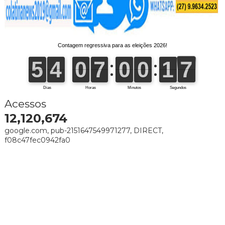
Acessos
12,120,674
google.com, pub-2151647549971277, DIRECT,
f08c47fec0942fa0