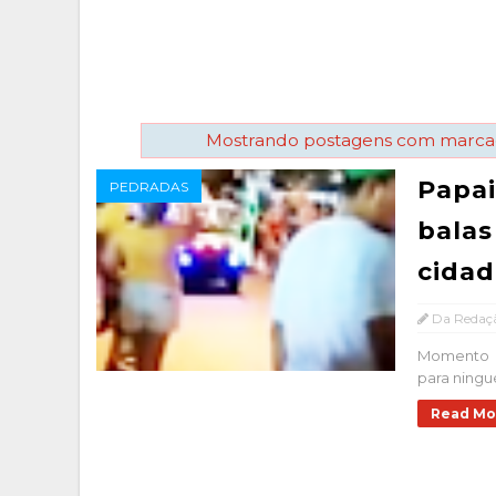
Mostrando postagens com marc
Papai
PEDRADAS
balas
cidad
Da Redaç
Momento e
para ningu
Read Mo