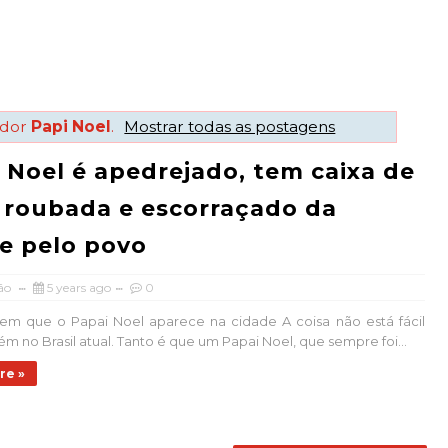
ador
Papi Noel
.
Mostrar todas as postagens
 Noel é apedrejado, tem caixa de
 roubada e escorraçado da
e pelo povo
ão
5 years ago
0
m que o Papai Noel aparece na cidade A coisa não está fácil
ém no Brasil atual. Tanto é que um Papai Noel, que sempre foi...
re »