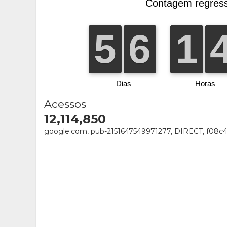
Acessos
12,114,850
google.com, pub-2151647549971277, DIRECT, f08c