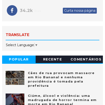
34.2k
Curta nossa página
likes
TRANSLATE
Select Language
▼
POPULAR
RECENTE
COMENTÁRIOS
Cães de rua provocam massacre
em Rio Bananal e nenhuma
providência é tomada pela
prefeitura
Ciúme, álcool e violência: uma
madrugada de horror termina em
morte em Rio Bananal