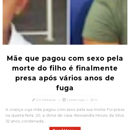
Mãe que pagou com sexo pela
morte do filho é finalmente
presa após vários anos de
fuga
Da Redação
5 years ago
0
A criança cuja mãe pagou com sexo pela sua morte Foi presa
na quarta-feira, 20, a dona de casa Alexsandra Moura da Silva,
32 anos, condenada...