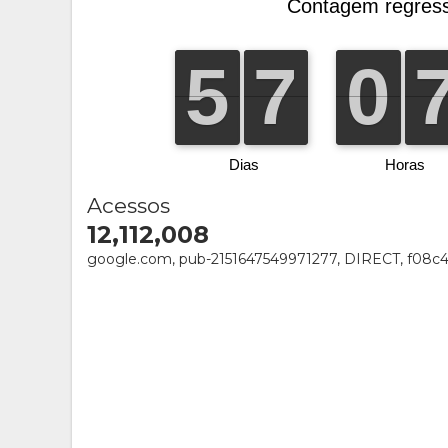
Acessos
12,112,008
google.com, pub-2151647549971277, DIRECT, f08c