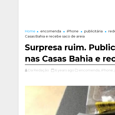
Home
encomenda
iPhone
publicitária
rede
Casas Bahia e recebe saco de areia
Surpresa ruim. Publi
nas Casas Bahia e re
Da Redação
6 years ago
encomenda,
iPhone,