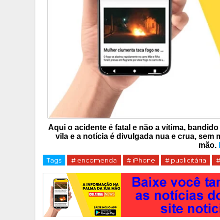
Aqui o acidente é fatal e não a vítima, bandid
vila e a notícia é divulgada nua e crua, sem
mão.
Tags
# encomenda
# iPhone
# publicitária
#