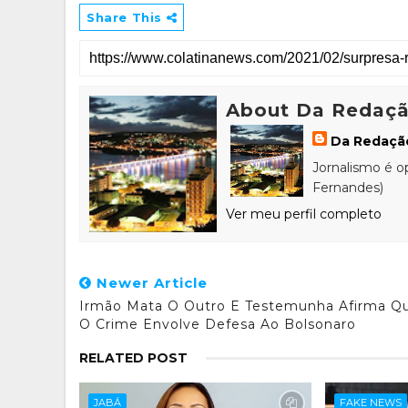
Share This
About Da Redaç
Da Redaçã
Jornalismo é o
Fernandes)
Ver meu perfil completo
Newer Article
Irmão Mata O Outro E Testemunha Afirma Q
O Crime Envolve Defesa Ao Bolsonaro
RELATED POST
JABÁ
FAKE NEWS