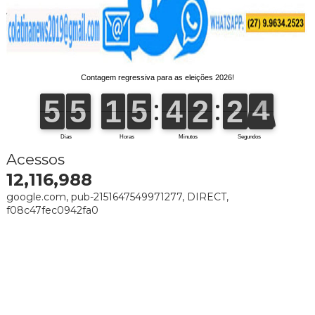
Acessos
12,116,988
google.com, pub-2151647549971277, DIRECT,
f08c47fec0942fa0