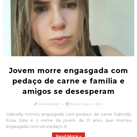
Jovem morre engasgada com
pedaço de carne e família e
amigos se desesperam
Da Redação
6 years ago
0
Gabrielly morreu engasgada com pedaço de carne Gabrielly
Rosa. Este é o nome da jovem de 21 anos, que morreu
engasgada com um pedaço d...
Read More »