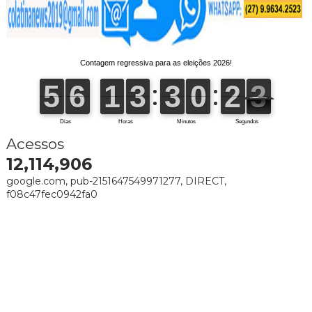
Acessos
12,114,906
google.com, pub-2151647549971277, DIRECT,
f08c47fec0942fa0