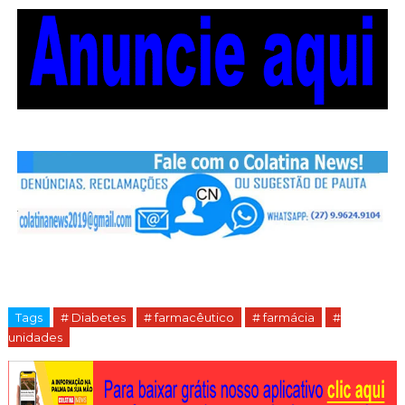
Tags
# Diabetes
# farmacêutico
# farmácia
#
unidades