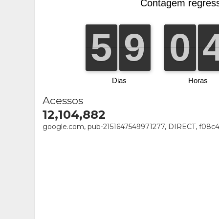
Acessos
12,104,882
google.com, pub-2151647549971277, DIRECT, f08c