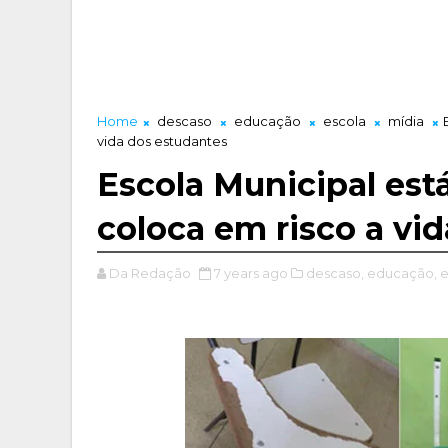
Home
descaso
educação
escola
mídia
vida dos estudantes
Escola Municipal est
coloca em risco a vi
Da Redação
7 years ago
descaso,
educação,
e