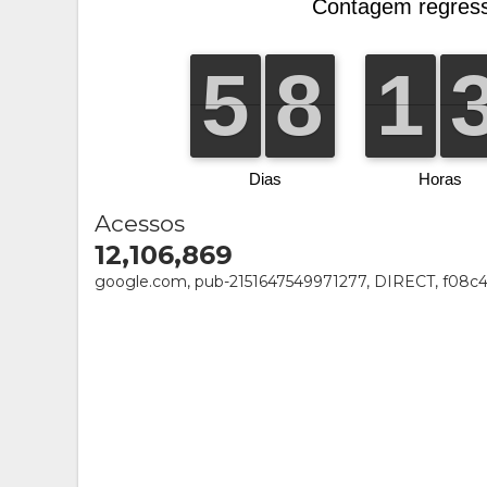
Acessos
12,106,869
google.com, pub-2151647549971277, DIRECT, f08c