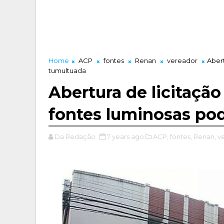
Home
ACP
fontes
Renan
vereador
Abert
tumultuada
Abertura de licitaçã
fontes luminosas po
Da Redação
7 years ago
ACP,
fontes,
Renan,
v