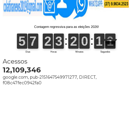
Acessos
12,109,346
google.com, pub-2151647549971277, DIRECT,
f08c47fec0942fa0