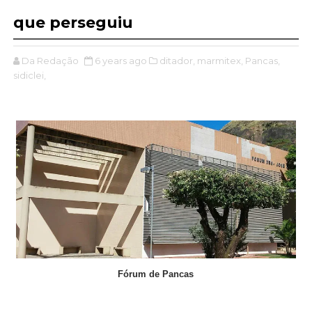
que perseguiu
Da Redação
6 years ago
ditador,
marmitex,
Pancas,
sidiclei,
Fórum de Pancas