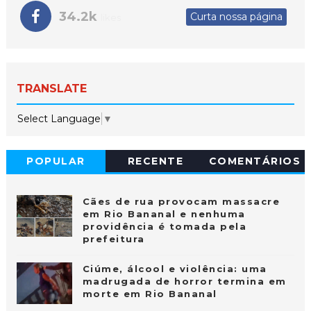
34.2k
Curta nossa página
likes
TRANSLATE
Select Language
▼
POPULAR
RECENTE
COMENTÁRIOS
Cães de rua provocam massacre
em Rio Bananal e nenhuma
providência é tomada pela
prefeitura
Ciúme, álcool e violência: uma
madrugada de horror termina em
morte em Rio Bananal