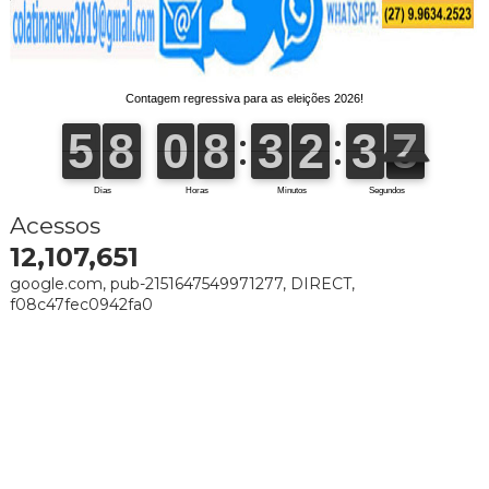
Acessos
12,107,651
google.com, pub-2151647549971277, DIRECT,
f08c47fec0942fa0