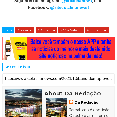
Siga-nos no Instagram:
@colatinanews
, e no
Facebook:
@sitecolatinanews!
Tags
# assalto
# Colatina
# Vila Valério
# zona rural
Share This
About Da Redação
Da Redação
Jornalismo é oposição.
O resto é armazém de