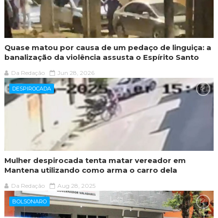
Quase matou por causa de um pedaço de linguiça: a
banalização da violência assusta o Espírito Santo
Da Redação
Jun 28, 2026
DESPIROCADA
Mulher despirocada tenta matar vereador em
Mantena utilizando como arma o carro dela
Da Redação
Aug 28, 2025
BOLSONARO