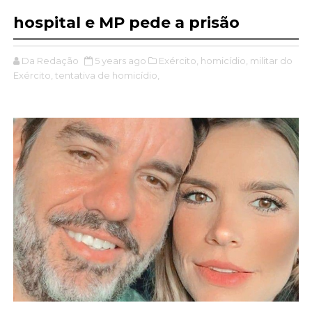
hospital e MP pede a prisão
Da Redação
5 years ago
Exército,
homicídio,
militar do
Exército,
tentativa de homicídio,