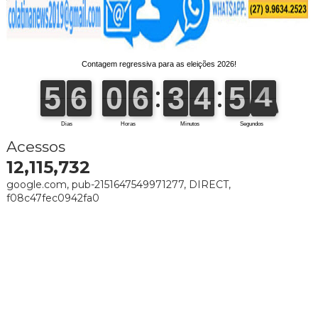
Acessos
12,115,732
google.com, pub-2151647549971277, DIRECT,
f08c47fec0942fa0