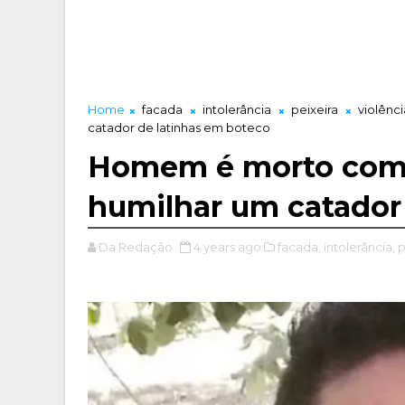
Home
facada
intolerância
peixeira
violênci
catador de latinhas em boteco
Homem é morto com g
humilhar um catador
Da Redação
4 years ago
facada,
intolerância,
p