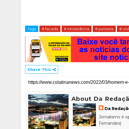
Tags
# facada
# intolerância
# peixeira
# vio
Share This
About Da Redaç
Da Redaçã
Jornalismo é o
Fernandes)