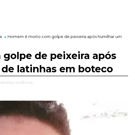
a
Homem é morto com golpe de peixeira após humilhar um
olpe de peixeira após
 de latinhas em boteco
eixeira,
violência,