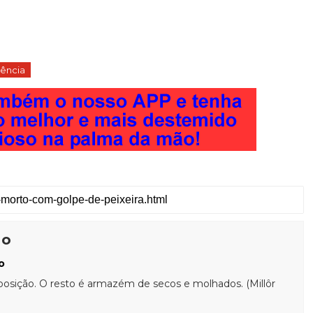
lência
ão
o
posição. O resto é armazém de secos e molhados. (Millôr