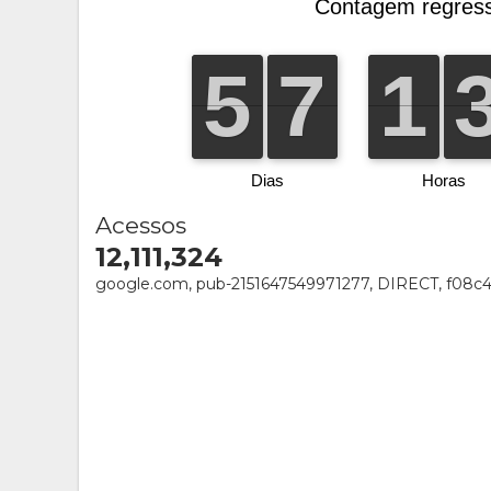
Acessos
12,111,324
google.com, pub-2151647549971277, DIRECT, f08c