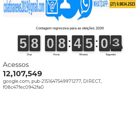
Acessos
12,107,549
google.com, pub-2151647549971277, DIRECT,
f08c47fec0942fa0