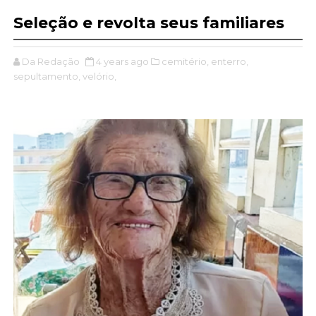
Seleção e revolta seus familiares
Da Redação
4 years ago
cemitério,
enterro,
sepultamento,
velório,