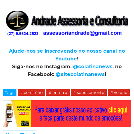
Ajude-nos se inscrevendo no nosso canal no
Youtube
!
Siga-nos no Instagram:
@colatinanews
, no
Facebook:
@sitecolatinanews
!
Tags
# cemitério
# enterro
# sepultamento
# velório