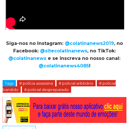
Siga-nos no Instagram:
@colatinanews2019
, no
Facebook:
@sitecolatinanews
, no TikTok:
@colatinanews
e se inscreva no nosso canal:
@colatinanews4085
!
Tags
# polícia assassina
# policial arbitrário
# policial
bandido
# policial despreparado