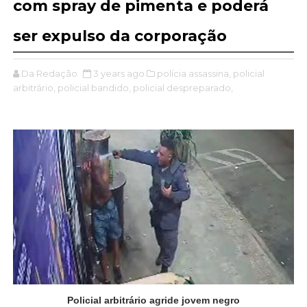
com spray de pimenta e poderá
ser expulso da corporação
Da Redação
3 years ago
polícia assassina,
policial
arbitrário,
policial bandido,
policial despreparado,
Policial arbitrário agride jovem negro