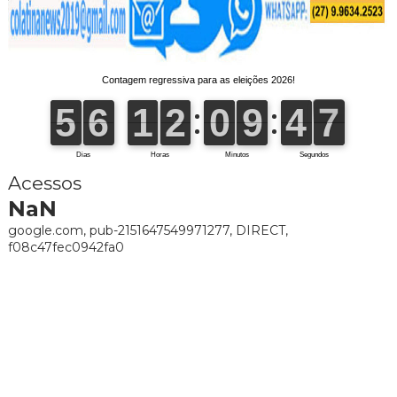
Acessos
NaN
google.com, pub-2151647549971277, DIRECT,
f08c47fec0942fa0