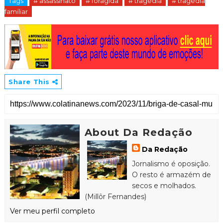
Tags
# assassinato
# foragida
# tragédia
# tragédia
familiar
Share This
About Da Redação
Da Redação
Jornalismo é oposição.
O resto é armazém de
secos e molhados.
(Millôr Fernandes)
Ver meu perfil completo