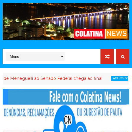
i ao Senado Federal chega ao final
PL capix
ABUSO DE PODER