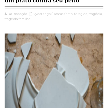
um prato contra seu peito
Da Redação
3 years ago
assassinato,
foragida,
tragédia,
tragédia familiar,