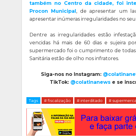
também no Centro da cidade, foi int
Procon Municipal
, de apresentar um la
apresentar inúmeras irregularidades no seu 
Dentre as irregularidades estão infesta
vencidas há mais de 60 dias e sujeira po
supermercado foi o cumprimento de todas as
Sanitária estão de olho nos infratores.
Siga-nos no Instagram:
@colatinan
TikTok:
@colatinanews
e se insc
Tags
# fiscalização
# interditado
# supermerc