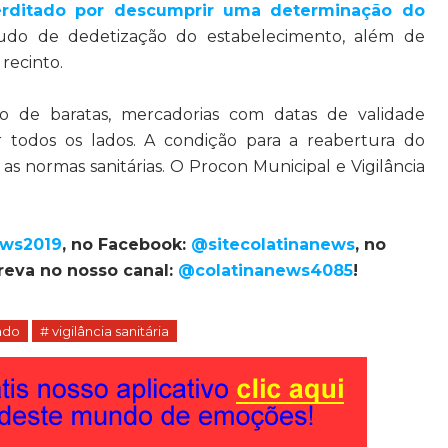
erditado por descumprir uma determinação do
udo de dedetização do estabelecimento, além de
recinto.
ção de baratas, mercadorias com datas de validade
r todos os lados. A condição para a reabertura do
 normas sanitárias. O Procon Municipal e Vigilância
ews2019
, no Facebook:
@sitecolatinanews
, no
reva no nosso canal:
@colatinanews4085
!
ado
# vigilância sanitária