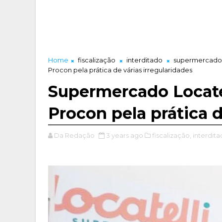
Home
fiscalização
interditado
supermercado
Procon pela prática de várias irregularidades
Supermercado Locatel
Procon pela prática d
Da Redação
3 years ago
fiscalização,
interdita