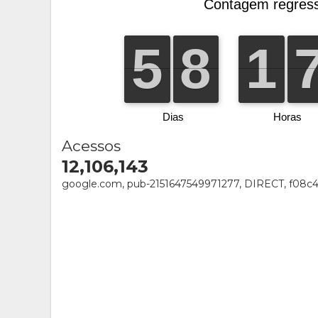
Acessos
12,106,143
google.com, pub-2151647549971277, DIRECT, f08c