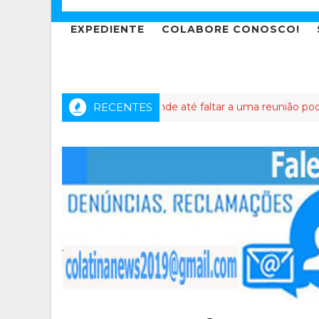
EXPEDIENTE
COLABORE CONOSCO!
apixaba: o partido onde até faltar a uma reunião pode virar crime
RECENTES