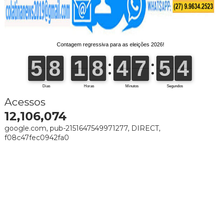
Acessos
12,106,074
google.com, pub-2151647549971277, DIRECT,
f08c47fec0942fa0