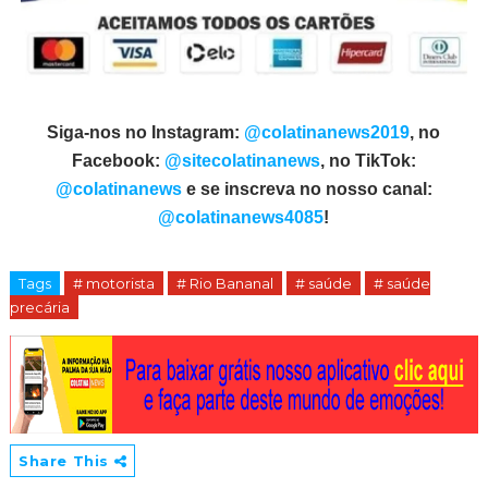
Siga-nos no Instagram:
@colatinanews2019
, no
Facebook:
@sitecolatinanews
, no TikTok:
@colatinanews
e se inscreva no nosso canal:
@colatinanews4085
!
Tags
# motorista
# Rio Bananal
# saúde
# saúde
precária
Share This