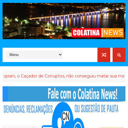
açador de Corruptos, não conseguiu matar sua memória
B