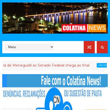
neguelli ao Senado Federal chega ao final
P
ABUSO DE PODER