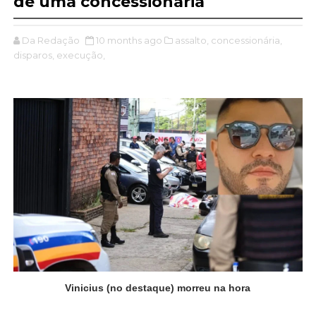
de uma concessionária
Da Redação
10 months ago
assalto,
concessionária,
disparos,
execução,
Vinicius (no destaque) morreu na hora