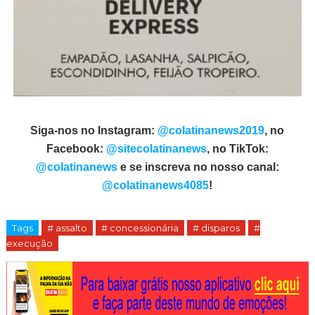
Siga-nos no Instagram:
@colatinanews2019
, no
Facebook:
@sitecolatinanews
, no TikTok:
@colatinanews
e se inscreva no nosso canal:
@colatinanews4085
!
Tags
# assalto
# concessionária
# disparos
#
execução