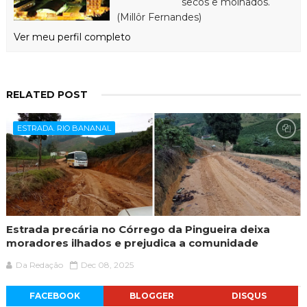
secos e molhados.
(Millôr Fernandes)
Ver meu perfil completo
RELATED POST
ESTRADA. RIO BANANAL
Estrada precária no Córrego da Pingueira deixa
moradores ilhados e prejudica a comunidade
Da Redação
Dec 08, 2025
FACEBOOK
BLOGGER
DISQUS