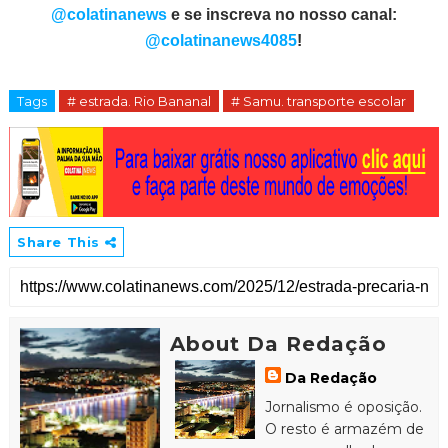
@colatinanews
e se inscreva no nosso canal:
@colatinanews4085
!
Tags
# estrada. Rio Bananal
# Samu. transporte escolar
Share This
About Da Redação
Da Redação
Jornalismo é oposição.
O resto é armazém de