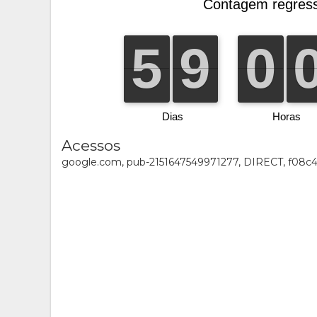
Acessos
google.com, pub-2151647549971277, DIRECT, f08c