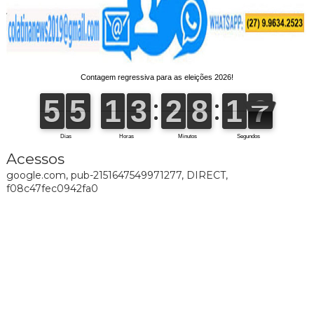
Acessos
google.com, pub-2151647549971277, DIRECT,
f08c47fec0942fa0