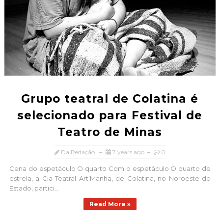
Grupo teatral de Colatina é
selecionado para Festival de
Teatro de Minas
Da Redação
7 years ago
0
Cena do espetáculo O quarto Com o espetáculo O quarto de
estrela, a Cia Teatral Art’Manha, de Colatina, no Noroeste do
Estado, partici...
Read More »