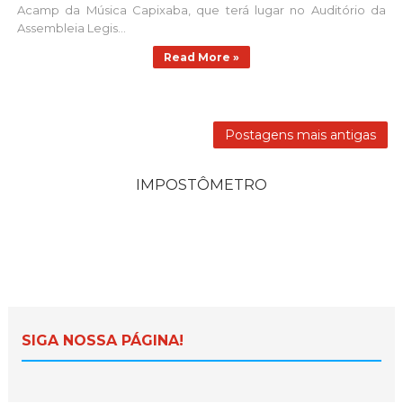
Acamp da Música Capixaba, que terá lugar no Auditório da
Assembleia Legis...
Read More »
Postagens mais antigas
IMPOSTÔMETRO
SIGA NOSSA PÁGINA!