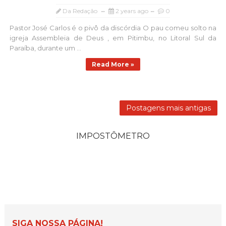
Da Redação
2 years ago
0
Pastor José Carlos é o pivô da discórdia O pau comeu solto na
igreja Assembleia de Deus , em Pitimbu, no Litoral Sul da
Paraíba, durante um ...
Read More »
Postagens mais antigas
IMPOSTÔMETRO
SIGA NOSSA PÁGINA!