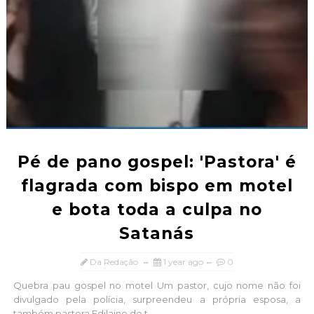
Pé de pano gospel: 'Pastora' é
flagrada com bispo em motel
e bota toda a culpa no
Satanás
Da Redação
1 year ago
0
Quebra pau gospel no motel Um pastor, cujo nome não foi
divulgado pela polícia, surpreendeu a própria esposa, a
também pastora Edilaine de t...