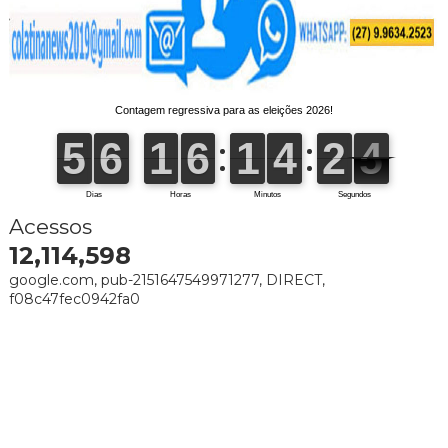
Acessos
12,114,598
google.com, pub-2151647549971277, DIRECT,
f08c47fec0942fa0