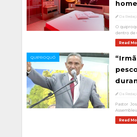
home
Da Redaç
O quiproq
dentro de u
Read Mo
“Irmã
QUIPROQUÓ
pesco
duran
Da Redaç
Pastor Jo
Assembleia 
Read Mo