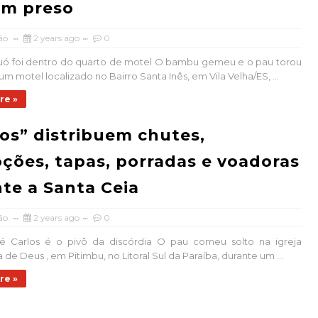
m preso
ão
2 years ago
0
uó foi dentro do quarto de motel O bambu gemeu e o pau torou
m motel localizado no Bairro Santa Inês, em Vila Velha/ES, ...
re »
os” distribuem chutes,
ções, tapas, porradas e voadoras
te a Santa Ceia
ão
2 years ago
0
sé Carlos é o pivô da discórdia O pau comeu solto na igreja
de Deus , em Pitimbu, no Litoral Sul da Paraíba, durante um ...
re »