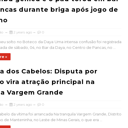
ncas durante briga após jogo de
ho
ão
2 years ago
0
u solto no Boteco da Daya Uma intensa confusão foi registrada
da de sábado, 04, no Bar da Daya, no Centro de Pancas, no ...
re »
a dos Cabelos: Disputa por
 vira atração principal na
ta Vargem Grande
ão
2 years ago
0
abelo da vítima foi arrancada Na tranquila Vargem Grande, Distrito
o de Manteninha, no Leste de Minas Gerais, o que era ...