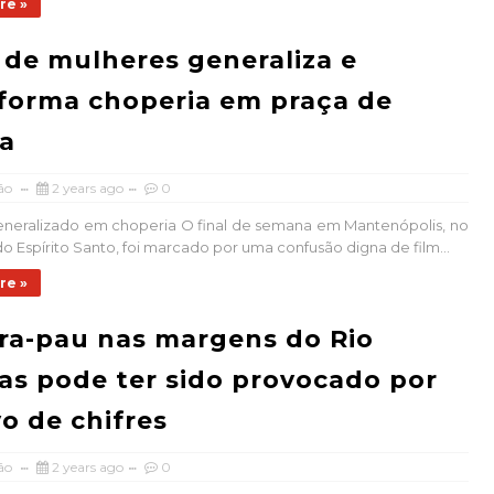
re »
 de mulheres generaliza e
forma choperia em praça de
a
ão
2 years ago
0
neralizado em choperia O final de semana em Mantenópolis, no
o Espírito Santo, foi marcado por uma confusão digna de film...
re »
a-pau nas margens do Rio
as pode ter sido provocado por
o de chifres
ão
2 years ago
0