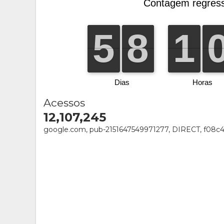
Acessos
12,107,245
google.com, pub-2151647549971277, DIRECT, f08c