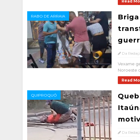
Read Mo
Briga
RABO DE ARRAIA
trans
guerr
Da Redaç
Vexame ge
Noroeste d
Read Mo
Quebr
QUIPROQUÓ
Itaún
motiv
Da Redaç