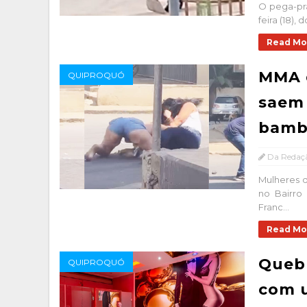
O pega-pr
feira (18),
Read Mo
MMA 
QUIPROQUÓ
saem 
bamb
Da Redaç
Mulheres d
no Bairr
Franc...
Read Mo
Quebr
QUIPROQUÓ
com 