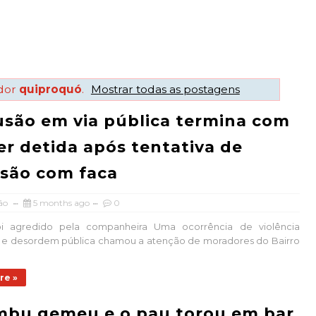
dor
quiproquó
.
Mostrar todas as postagens
são em via pública termina com
r detida após tentativa de
são com faca
ão
5 months ago
0
oi agredido pela companheira Uma ocorrência de violência
 e desordem pública chamou a atenção de moradores do Bairro
re »
mbu gemeu e o pau torou em bar