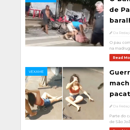
de Pa
baral
Da Redaç
O pau come
na madruga
Read Mo
Guerr
VEXAME
macho
paca
Da Redaç
Parte do c
de São Joã