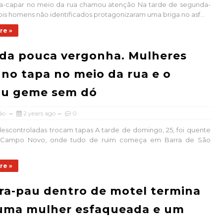
a-capar no meio da rua chamou atenção Na tarde de segunda-
 dois homens não identificados protagonizaram uma briga no asf...
re »
da pouca vergonha. Mulheres
no tapa no meio da rua e o
u geme sem dó
ão
2 years ago
0
escontroladas trocam tapas A tarde de domingo, 25, foi quente
o Campo Novo, onde tudo de ruim começa em Barra de São
re »
a-pau dentro de motel termina
uma mulher esfaqueada e um