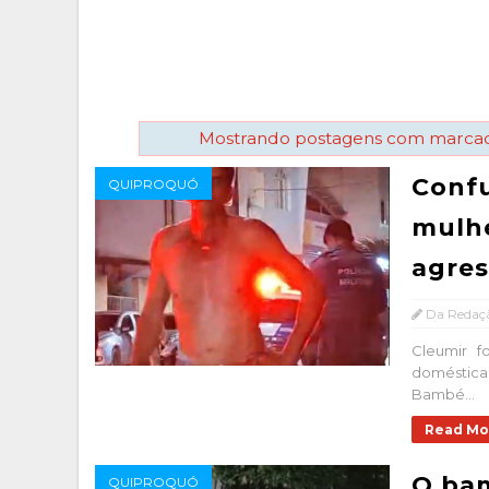
Mostrando postagens com marca
Confu
QUIPROQUÓ
mulhe
agres
Da Redaç
Cleumir f
doméstica
Bambé...
Read Mo
O ba
QUIPROQUÓ