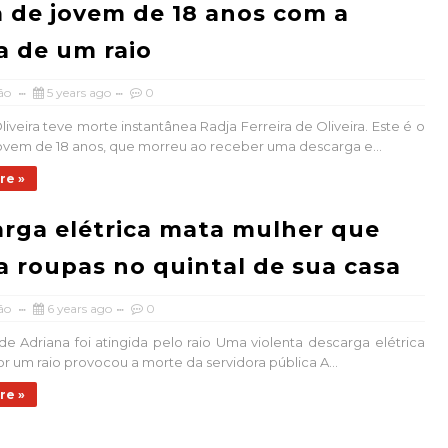
a de jovem de 18 anos com a
 de um raio
ão
5 years ago
0
iveira teve morte instantânea Radja Ferreira de Oliveira. Este é o
vem de 18 anos, que morreu ao receber uma descarga e...
re »
rga elétrica mata mulher que
a roupas no quintal de sua casa
ão
6 years ago
0
de Adriana foi atingida pelo raio Uma violenta descarga elétrica
r um raio provocou a morte da servidora pública A...
re »