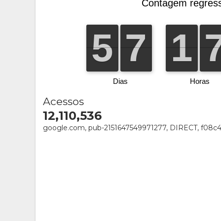
Acessos
12,110,536
google.com, pub-2151647549971277, DIRECT, f08c