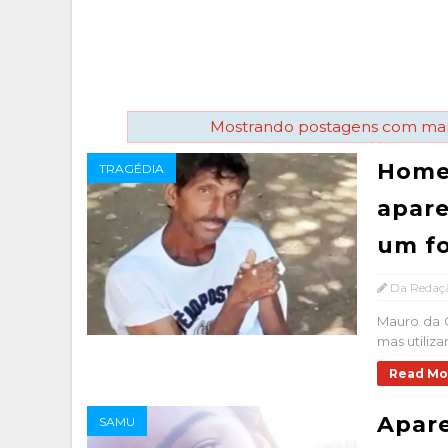
Mostrando postagens com m
Homem
TRAGÉDIA
apare
um fo
Da Redaç
Mauro da C
mas utiliz
Read Mo
Apare
SAMU