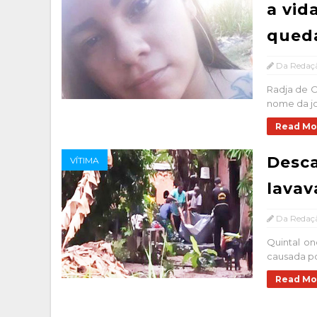
a vid
queda
Da Redaç
Radja de Ol
nome da jo
Read Mo
Desca
VÍTIMA
lavav
Da Redaç
Quintal on
causada po
Read Mo