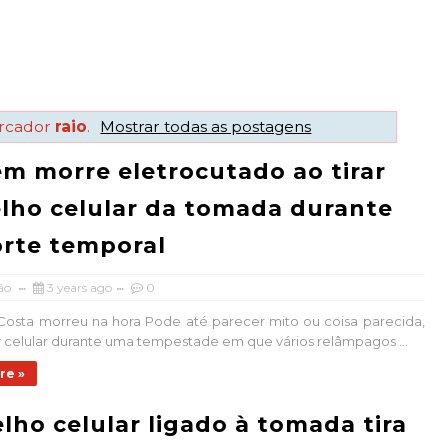
arcador
raio
.
Mostrar todas as postagens
 morre eletrocutado ao tirar
lho celular da tomada durante
rte temporal
ão
3 years ago
0
osta morreu na hora Pode até parecer mito ou coisa parecida,
ar celular durante uma tempestade em que vários relâmpagos ...
re »
lho celular ligado à tomada tira