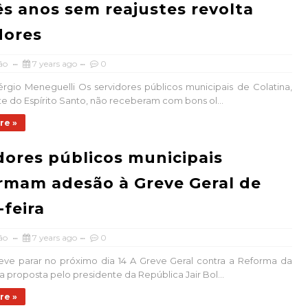
ês anos sem reajustes revolta
dores
ão
7 years ago
0
érgio Meneguelli Os servidores públicos municipais de Colatina,
e do Espírito Santo, não receberam com bons ol...
re »
dores públicos municipais
rmam adesão à Greve Geral de
-feira
ão
7 years ago
0
eve parar no próximo dia 14 A Greve Geral contra a Reforma da
a proposta pelo presidente da República Jair Bol...
re »