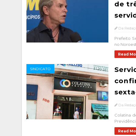
de tr
servi
Da Redaç
Prefeito S
no Noroest
Read Mo
Servi
SINDICATO
confi
sexta
Da Redaç
Colatina d
Previdênci
Read Mo