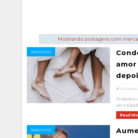
Mostrando postagens com marc
Condo
SINDICATO
amor 
depoi
Da Redaç
Proibidos 
ser o Estad
Read Mo
Aumen
SINDICATO