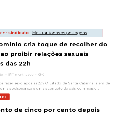
ador
sindicato
.
Mostrar todas as postagens
mínio cria toque de recolher do
ao proibir relações sexuais
s das 22h
ão
11 months ago
0
de fazer sexo após as 22h O Estado de Santa Catarina, além de
o mais bolsonarista e o mais corrupto do país, com mais d...
re »
to de cinco por cento depois