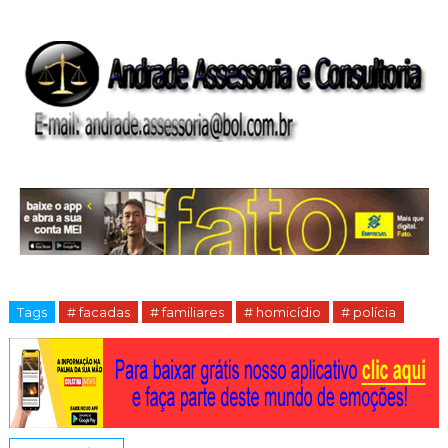
Tags
# facadas
# familiares
# homicídio
# polícia