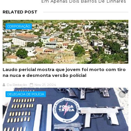
Em Apenas Dois Bairros De Linhares
RELATED POST
CORPORAÇÃO
Laudo pericial mostra que jovem foi morto com tiro
na nuca e desmonta versão polícial
Da Redação
Nov 21, 2024
DELEGACIA DE POLÍCIA