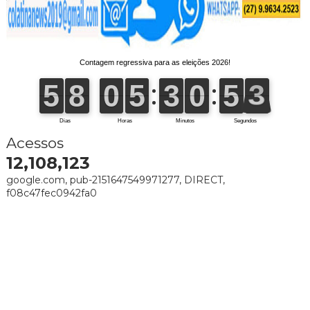
Acessos
12,108,123
google.com, pub-2151647549971277, DIRECT,
f08c47fec0942fa0