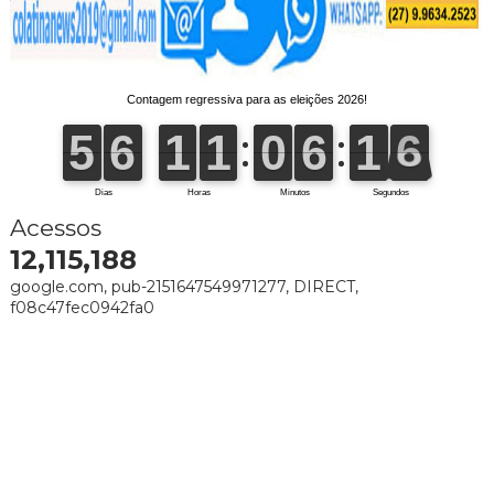
Acessos
12,115,188
google.com, pub-2151647549971277, DIRECT,
f08c47fec0942fa0