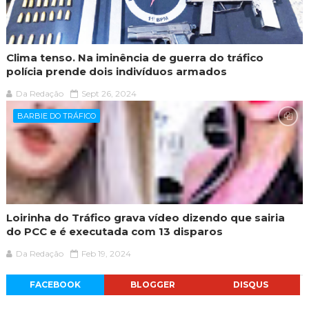
Clima tenso. Na iminência de guerra do tráfico
polícia prende dois indivíduos armados
Da Redação
Sept 26, 2024
BARBIE DO TRÁFICO
Loirinha do Tráfico grava vídeo dizendo que sairia
do PCC e é executada com 13 disparos
Da Redação
Feb 19, 2024
FACEBOOK
BLOGGER
DISQUS